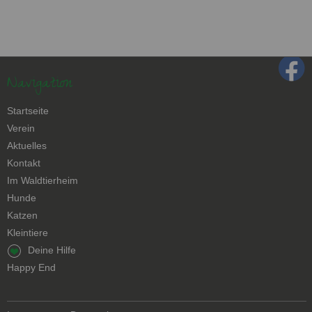
Navigation
Navigation
Startseite
überspringen
Verein
Aktuelles
Kontakt
Navigation
Im Waldtierheim
überspringen
Hunde
Katzen
Kleintiere
Navigation
Deine Hilfe
überspringen
Happy End