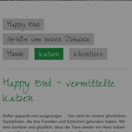
Navigation
Happy End
überspringen
Grüße vom neuen Zuhause
Hunde
Katzen
Kleintiere
Happy End - vermittelte
Katzen
Koffer gepackt und ausgezogen ... hier seht ihr unsere glücklichen
Samtpfoten, die ihre Familien und Körbchen gefunden haben. Wir
sind dankbar und glücklich, dass die Tiere wieder ein Heim haben