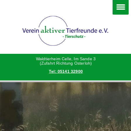
Im Waldtierheim
Deine Hilfe
Verein
Hunde
Danke an die Helfer
Vorstand
Katzen
Satzung
Waldtierheim Celle, Im Sande 3
(Zufahrt Richtung Osterloh)
Tel: 05141 32900
Kleintiere
Aktionen und Feste
Vermittlungshilfe privat