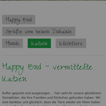
Navigation
Happy End
überspringen
Grüße vom neuen Zuhause
Hunde
Katzen
Kleintiere
Happy End - vermittelte
Katzen
Koffer gepackt und ausgezogen ... hier seht ihr unsere glücklichen
Samtpfoten, die ihre Familien und Körbchen gefunden haben. Wir
sind dankbar und glücklich, dass die Tiere wieder ein Heim haben