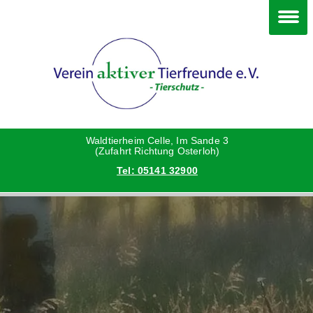
Im Waldtierheim
Deine Hilfe
Verein
Hunde
Danke an die Helfer
Vorstand
Katzen
Satzung
Waldtierheim Celle, Im Sande 3
(Zufahrt Richtung Osterloh)
Tel: 05141 32900
Kleintiere
Aktionen und Feste
Vermittlungshilfe privat