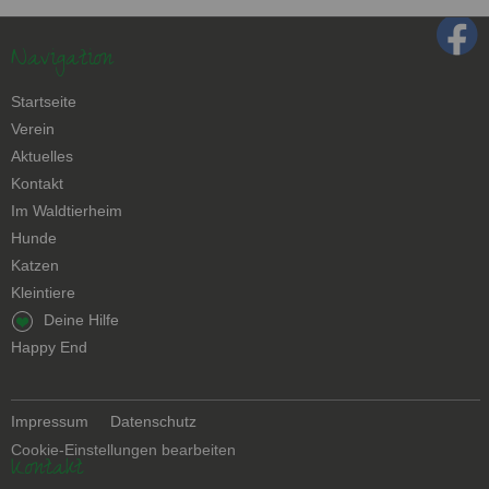
Navigation
Navigation
Startseite
überspringen
Verein
Aktuelles
Kontakt
Navigation
Im Waldtierheim
überspringen
Hunde
Katzen
Kleintiere
Navigation
Deine Hilfe
überspringen
Happy End
Navigation
Impressum
Datenschutz
überspringen
Cookie-Einstellungen bearbeiten
Kontakt