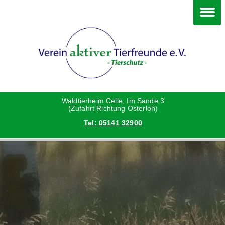
Im Waldtierheim
Deine Hilfe
Verein
Hunde
Danke an die Helfer
Vorstand
Katzen
Satzung
Waldtierheim Celle, Im Sande 3
(Zufahrt Richtung Osterloh)
Tel: 05141 32900
Kleintiere
Aktionen und Feste
Vermittlungshilfe privat