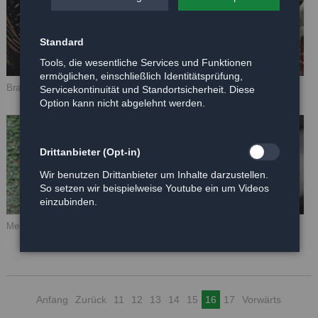
Standard
Tools, die wesentliche Services und Funktionen
ermöglichen, einschließlich Identitätsprüfung,
Brady
Cleo
Servicekontinuität und Standortsicherheit. Diese
Option kann nicht abgelehnt werden.
Drittanbieter (Opt-in)
Wir benutzen Drittanbieter um Inhalte darzustellen.
So setzen wir beispielweise Youtube ein um Videos
einzubinden.
Mercedes
2 Junge Racker
Anfang
Zurück
11
12
13
14
15
16
17
Vorwärts