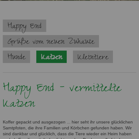
Navigation
Happy End
überspringen
Grüße vom neuen Zuhause
Hunde
Katzen
Kleintiere
Happy End - vermittelte
Katzen
Koffer gepackt und ausgezogen ... hier seht ihr unsere glücklichen
Samtpfoten, die ihre Familien und Körbchen gefunden haben. Wir
sind dankbar und glücklich, dass die Tiere wieder ein Heim haben