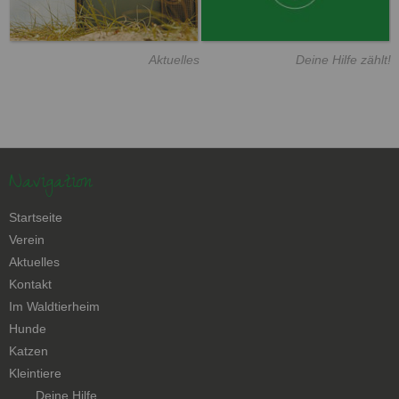
Aktuelles
Deine Hilfe zählt!
Navigation
Navigation
Startseite
überspringen
Verein
Aktuelles
Kontakt
Navigation
Im Waldtierheim
überspringen
Hunde
Katzen
Kleintiere
Navigation
Deine Hilfe