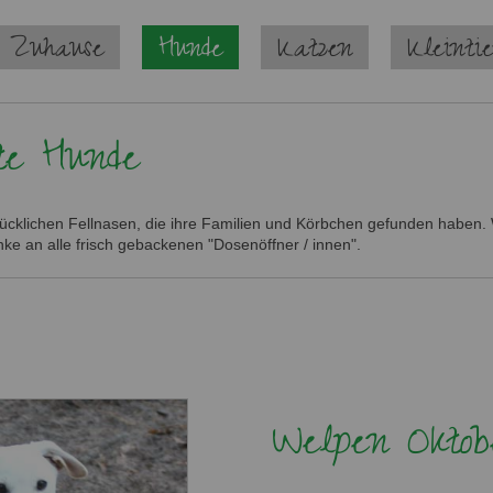
 Zuhause
Hunde
Katzen
Kleinti
te Hunde
lücklichen Fellnasen, die ihre Familien und Körbchen gefunden haben. W
ke an alle frisch gebackenen "Dosenöffner / innen".
Welpen Oktob