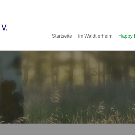
Im Waldtierheim
Deine Hilfe
Verein
Navigation
Startseite
Im Waldtierheim
Happy 
überspringen