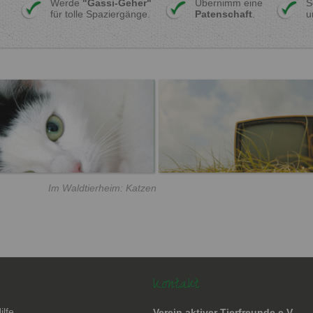
Werde
"Gassi-Geher"
Übernimm eine
S
für tolle Spaziergänge.
Patenschaft
.
u
Im Waldtierheim: Katzen
Kontakt
ilfe
Verein aktiver Tierfreunde e.V.