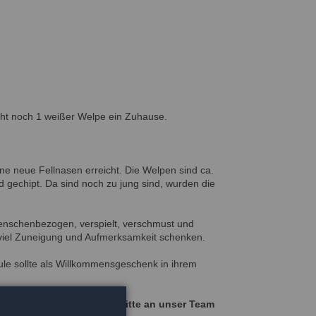
cht noch 1 weißer Welpe ein Zuhause.
ne neue Fellnasen erreicht. Die Welpen sind ca.
 gechipt. Da sind noch zu jung sind, wurden die
menschenbezogen, verspielt, verschmust und
 viel Zuneigung und Aufmerksamkeit schenken.
le sollte als Willkommensgeschenk in ihrem
r Hunde wenden Sie sich bitte an unser Team