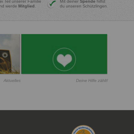
ei Teil unserer Familie
Mit deiner
Spende
hilfst
nd werde
Mitglied
.
du unseren Schützlingen.
Aktuelles
Deine Hilfe zählt!