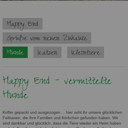
Navigation
Happy End
überspringen
Grüße vom neuen Zuhause
Hunde
Katzen
Kleintiere
Happy End - vermittelte
Hunde
Koffer gepackt und ausgezogen ... hier seht ihr unsere glücklichen
Fellnasen, die ihre Familien und Körbchen gefunden haben. Wir
sind dankbar und glücklich, dass die Tiere wieder ein Heim haben