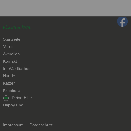
Navigation
Navigation
Startseite
überspringen
Verein
Aktuelles
Kontakt
Navigation
Im Waldtierheim
überspringen
Hunde
Katzen
Kleintiere
Navigation
Deine Hilfe
überspringen
Happy End
Navigation
Impressum
Datenschutz
überspringen