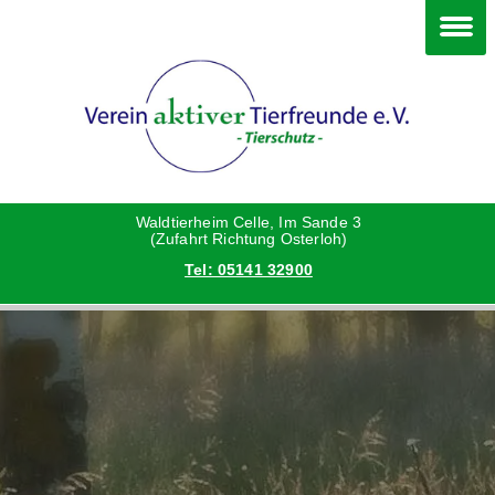
Im Waldtierheim
Deine Hilfe
Verein
Hunde
Danke an die Helfer
Vorstand
Katzen
Satzung
Waldtierheim Celle, Im Sande 3
(Zufahrt Richtung Osterloh)
Tel: 05141 32900
Kleintiere
Aktionen und Feste
Vermittlungshilfe privat