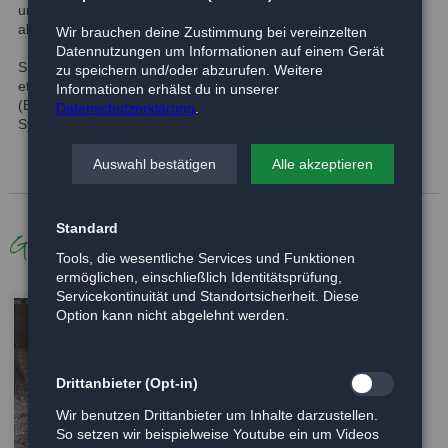
und ein echter Wirbelwind - stillhalten für ein schickes Foto ist
allerdings ausgeschlossen ;).
Wir brauchen deine Zustimmung bei vereinzelten
Datennutzungen um Informationen auf einem Gerät
Sie ist sehr aktiv und lieb, braucht aber sicherlich auch noch
zu speichern und/oder abzurufen. Weitere
etwas Erziehung. Für Suse wäre ein Körbchen für sie allein
Informationen erhälst du in unserer
(Einzelhund) ideal, da sie bei anderen Hunden mitunter nach
Datenschutzerklärung
.
Sympathie entscheidet.
Auswahl bestätigen
Alle akzeptieren
Standard
Galerie
Tools, die wesentliche Services und Funktionen
ermöglichen, einschließlich Identitätsprüfung,
Servicekontinuität und Standortsicherheit. Diese
Option kann nicht abgelehnt werden.
Drittanbieter (Opt-in)
Wir benutzen Drittanbieter um Inhalte darzustellen.
So setzen wir beispielweise Youtube ein um Videos