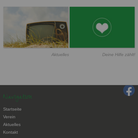
Aktuelles
Deine Hilfe zählt!
Navigation
Navigation
Startseite
überspringen
Verein
Aktuelles
Kontakt