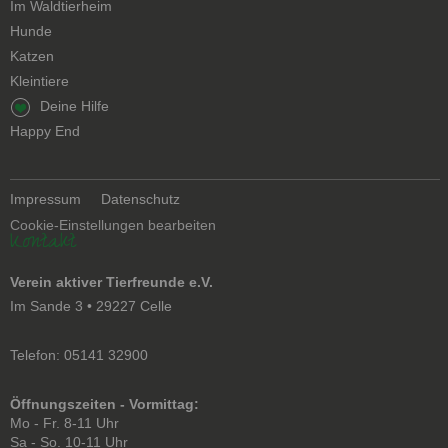
Navigation
Im Waldtierheim
überspringen
Hunde
Katzen
Kleintiere
Navigation
Deine Hilfe
überspringen
Happy End
Navigation
Impressum
Datenschutz
überspringen
Cookie-Einstellungen bearbeiten
Kontakt
Verein aktiver Tierfreunde e.V.
Im Sande 3 • 29227 Celle
Telefon: 05141 32900
Öffnungszeiten - Vormittag:
Mo - Fr. 8-11 Uhr
Sa - So. 10-11 Uhr