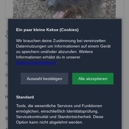
Silvi
Ein paar kleine Kekse (Cookies)
Wir brauchen deine Zustimmung bei vereinzelten
Datennutzungen um Informationen auf einem Gerät
zu speichern und/oder abzurufen. Weitere
Rasse:
Pudel Mix
Informationen erhälst du in unserer
Datenschutzerklärung
.
Geboren:
ca.2015
Größe:
ca. 35 cm
Auswahl bestätigen
Alle akzeptieren
Kurzbeschreibung:
Hundedame Silvi schätzen wir auf 1,5-2 Jahre.
Standard
Tools, die wesentliche Services und Funktionen
Silvi ist kastriert.
ermöglichen, einschließlich Identitätsprüfung,
Servicekontinuität und Standortsicherheit. Diese
Sie ist etwas schüchtern, mit anderen Hunden verträglich.
Option kann nicht abgelehnt werden.