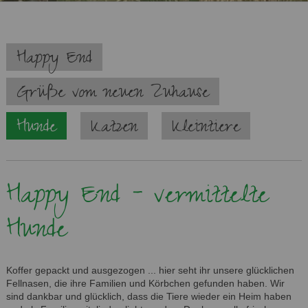
Navigation
Happy End
überspringen
Grüße vom neuen Zuhause
Hunde
Katzen
Kleintiere
Happy End - vermittelte
Hunde
Koffer gepackt und ausgezogen ... hier seht ihr unsere glücklichen
Fellnasen, die ihre Familien und Körbchen gefunden haben. Wir
sind dankbar und glücklich, dass die Tiere wieder ein Heim haben