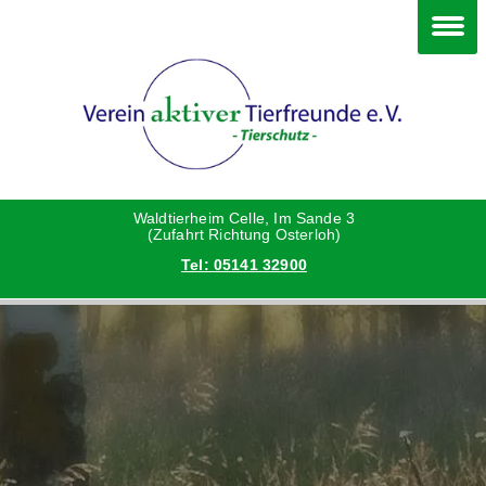
Im Waldtierheim
Deine Hilfe
Verein
Hunde
Danke an die Helfer
Vorstand
Katzen
Satzung
Waldtierheim Celle, Im Sande 3
(Zufahrt Richtung Osterloh)
Tel: 05141 32900
Kleintiere
Aktionen und Feste
Vermittlungshilfe privat