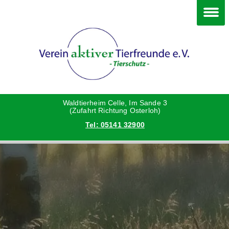
Im Waldtierheim
Deine Hilfe
Verein
Hunde
Danke an die Helfer
Vorstand
Katzen
Satzung
Waldtierheim Celle, Im Sande 3
(Zufahrt Richtung Osterloh)
Tel: 05141 32900
Kleintiere
Aktionen und Feste
Vermittlungshilfe privat