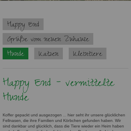
Navigation
Happy End
überspringen
Grüße vom neuen Zuhause
Hunde
Katzen
Kleintiere
Happy End - vermittelte
Hunde
Koffer gepackt und ausgezogen ... hier seht ihr unsere glücklichen
Fellnasen, die ihre Familien und Körbchen gefunden haben. Wir
sind dankbar und glücklich, dass die Tiere wieder ein Heim haben