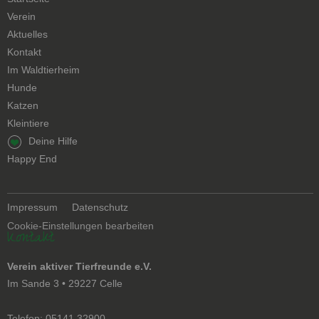
überspringen
Verein
Aktuelles
Kontakt
Navigation
Im Waldtierheim
überspringen
Hunde
Katzen
Kleintiere
Navigation
Deine Hilfe
überspringen
Happy End
Navigation
Impressum
Datenschutz
überspringen
Cookie-Einstellungen bearbeiten
Kontakt
Verein aktiver Tierfreunde e.V.
Im Sande 3 • 29227 Celle
Telefon: 05141 32900