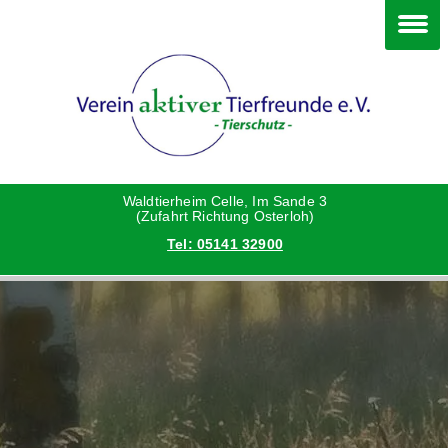
Im Waldtierheim
Deine Hilfe
Verein
Hunde
Danke an die Helfer
Vorstand
Katzen
Satzung
Waldtierheim Celle, Im Sande 3
(Zufahrt Richtung Osterloh)
Tel: 05141 32900
Kleintiere
Aktionen und Feste
Vermittlungshilfe privat