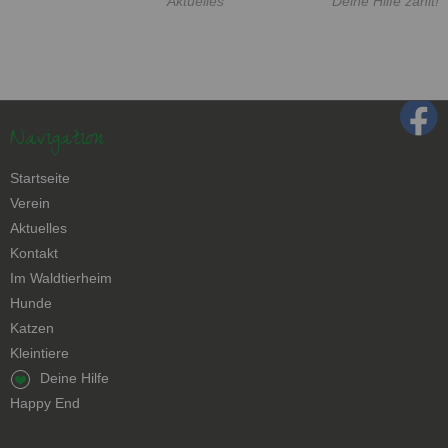
Aktuelles
Deine Hilfe zählt!
Navigation
Navigation
Startseite
überspringen
Verein
Aktuelles
Kontakt
Navigation
Im Waldtierheim
überspringen
Hunde
Katzen
Kleintiere
Navigation
Deine Hilfe
überspringen
Happy End