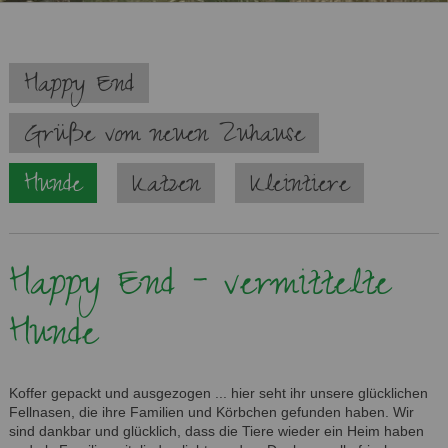
Navigation
Happy End
überspringen
Grüße vom neuen Zuhause
Hunde
Katzen
Kleintiere
Happy End - vermittelte
Hunde
Koffer gepackt und ausgezogen ... hier seht ihr unsere glücklichen
Fellnasen, die ihre Familien und Körbchen gefunden haben. Wir
sind dankbar und glücklich, dass die Tiere wieder ein Heim haben