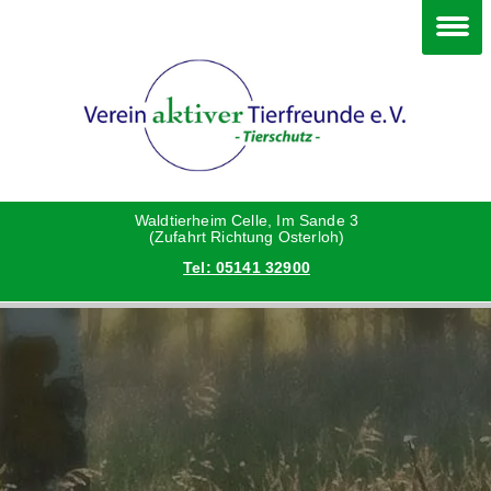
Im Waldtierheim
Deine Hilfe
Verein
Hunde
Danke an die Helfer
Vorstand
Katzen
Satzung
Waldtierheim Celle, Im Sande 3
(Zufahrt Richtung Osterloh)
Tel: 05141 32900
Kleintiere
Aktionen und Feste
Vermittlungshilfe privat