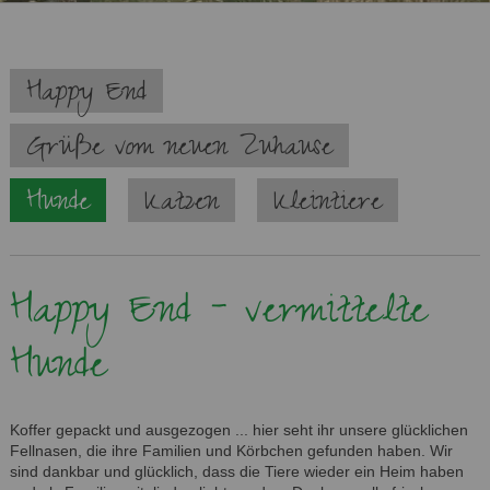
Navigation
Happy End
überspringen
Grüße vom neuen Zuhause
Hunde
Katzen
Kleintiere
Happy End - vermittelte
Hunde
Koffer gepackt und ausgezogen ... hier seht ihr unsere glücklichen
Fellnasen, die ihre Familien und Körbchen gefunden haben. Wir
sind dankbar und glücklich, dass die Tiere wieder ein Heim haben