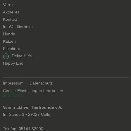
überspringen
Verein
Aktuelles
Kontakt
Navigation
Im Waldtierheim
überspringen
Hunde
Katzen
Kleintiere
Navigation
Deine Hilfe
überspringen
Happy End
Navigation
Impressum
Datenschutz
überspringen
Cookie-Einstellungen bearbeiten
Kontakt
Verein aktiver Tierfreunde e.V.
Im Sande 3 • 29227 Celle
Telefon: 05141 32900