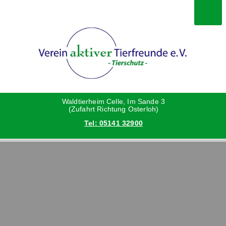
Im Waldtierheim
Deine Hilfe
Verein
Hunde
Danke an die Helfer
Vorstand
Katzen
Satzung
Waldtierheim Celle, Im Sande 3
(Zufahrt Richtung Osterloh)
Tel: 05141 32900
Kleintiere
Aktionen und Feste
Vermittlungshilfe privat