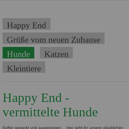
Navigation
Happy End
überspringen
Grüße vom neuen Zuhause
Hunde
Katzen
Kleintiere
Happy End -
vermittelte Hunde
Koffer gepackt und ausgezogen ... hier seht ihr unsere glücklichen