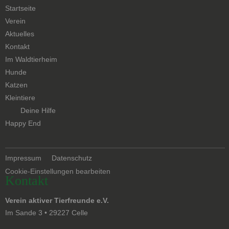
Navigation
Startseite
überspringen
Verein
Aktuelles
Kontakt
Navigation
Im Waldtierheim
überspringen
Hunde
Katzen
Kleintiere
Navigation
Deine Hilfe
überspringen
Happy End
Navigation
Impressum
Datenschutz
überspringen
Cookie-Einstellungen bearbeiten
Kontakt
Verein aktiver Tierfreunde e.V.
Im Sande 3 • 29227 Celle