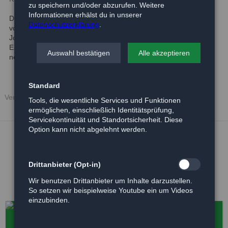
zu speichern und/oder abzurufen. Weitere
Informationen erhälst du in unserer
Dieser kleine Mann hier hat noch keinen Namen. Also:
Datenschutzerklärung
.
vorrübergehen „John Doe““
John ist 12 Wochen alt und geht schon super an der Leine.
Er wurde im Waldtierheim geboren und ist nun bereit für seine
Auswahl bestätigen
Alle akzeptieren
neue Familie
Standard
Veröffentlicht: 27.12.2017
Tools, die wesentliche Services und Funktionen
ermöglichen, einschließlich Identitätsprüfung,
Servicekontinuität und Standortsicherheit. Diese
Option kann nicht abgelehnt werden.
Drittanbieter (Opt-in)
Wir benutzen Drittanbieter um Inhalte darzustellen.
So setzen wir beispielweise Youtube ein um Videos
einzubinden.