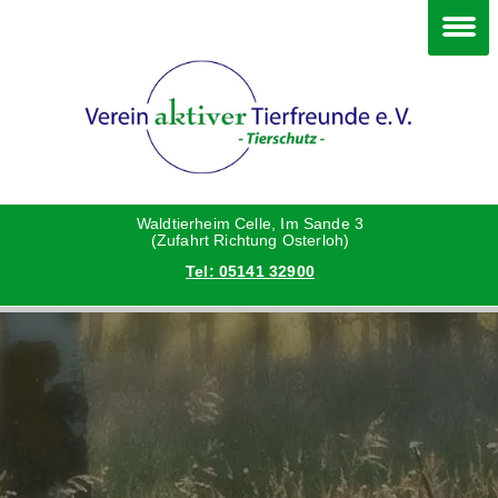
Im Waldtierheim
Deine Hilfe
Verein
Hunde
Danke an die Helfer
Vorstand
Katzen
Satzung
Waldtierheim Celle, Im Sande 3
(Zufahrt Richtung Osterloh)
Tel: 05141 32900
Kleintiere
Aktionen und Feste
Vermittlungshilfe privat