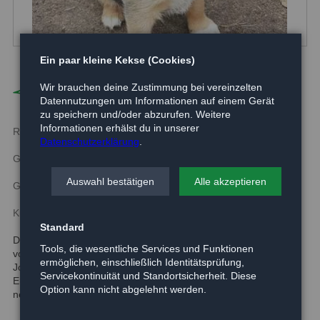
Ein paar kleine Kekse (Cookies)
John Doe
Wir brauchen deine Zustimmung bei vereinzelten
Datennutzungen um Informationen auf einem Gerät
zu speichern und/oder abzurufen. Weitere
Informationen erhälst du in unserer
Rasse:
Mischling
Datenschutzerklärung
.
Geboren:
2017
Auswahl bestätigen
Alle akzeptieren
Größe:
wächst noch
Kurzbeschreibung:
Standard
Dieser kleine Mann hier hat noch keinen Namen. Also:
Tools, die wesentliche Services und Funktionen
vorrübergehen „John Doe““
ermöglichen, einschließlich Identitätsprüfung,
John ist 12 Wochen alt und geht schon super an der Leine.
Servicekontinuität und Standortsicherheit. Diese
Er wurde im Waldtierheim geboren und ist nun bereit für seine
Option kann nicht abgelehnt werden.
neue Familie