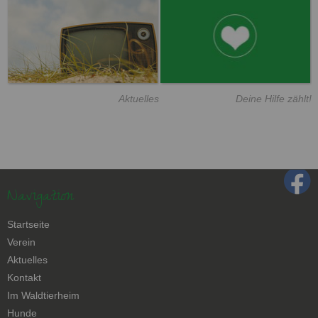
Aktuelles
Deine Hilfe zählt!
Navigation
Navigation
Startseite
überspringen
Verein
Aktuelles
Kontakt
Navigation
Im Waldtierheim
überspringen
Hunde