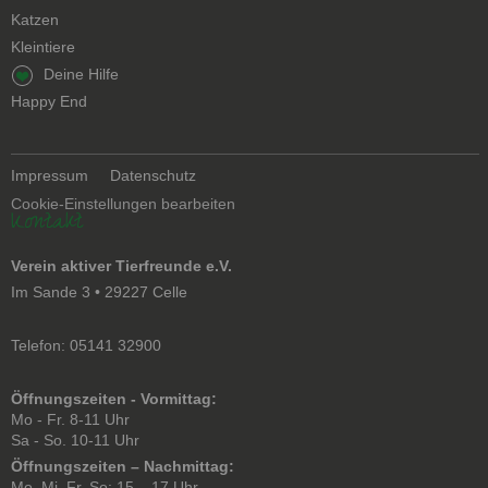
Katzen
Kleintiere
Navigation
Deine Hilfe
überspringen
Happy End
Navigation
Impressum
Datenschutz
überspringen
Cookie-Einstellungen bearbeiten
Kontakt
Verein aktiver Tierfreunde e.V.
Im Sande 3 • 29227 Celle
Telefon: 05141 32900
Öffnungszeiten - Vormittag:
Mo - Fr. 8-11 Uhr
Sa - So. 10-11 Uhr
Öffnungszeiten – Nachmittag:
Mo, Mi, Fr, So: 15 – 17 Uhr