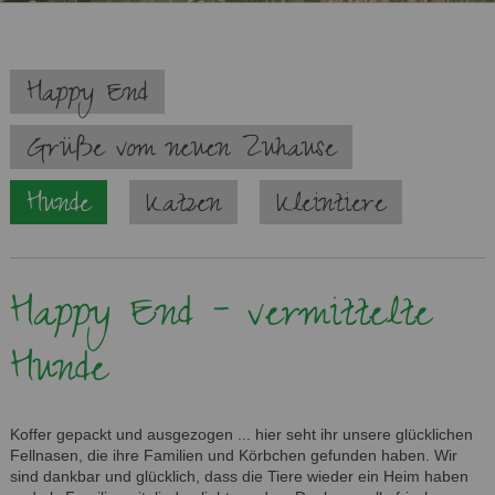
Navigation
Happy End
überspringen
Grüße vom neuen Zuhause
Hunde
Katzen
Kleintiere
Happy End - vermittelte
Hunde
Koffer gepackt und ausgezogen ... hier seht ihr unsere glücklichen
Fellnasen, die ihre Familien und Körbchen gefunden haben. Wir
sind dankbar und glücklich, dass die Tiere wieder ein Heim haben