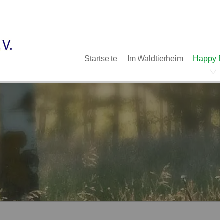
Im Waldtierheim
Deine Hilfe
Verein
Navigation
Startseite
Im Waldtierheim
Happy 
überspringen