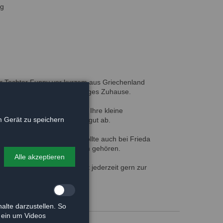
ng
r Tochter Funny vor kurzem aus Griechenland
volles Körbchen und beständiges Zuhause.
einfach ein tolle Hundedame. Ihre kleine
 Gerät zu speichern
ich behandelt und heilt sehr gut ab.
t Katzen freies - Zuhause sollte auch bei Frieda
le zum Willkommensprogramm gehören.
Alle akzeptieren
: Unser Team vor Ort steht jederzeit gern zur
alte darzustellen. So
e ein um Videos