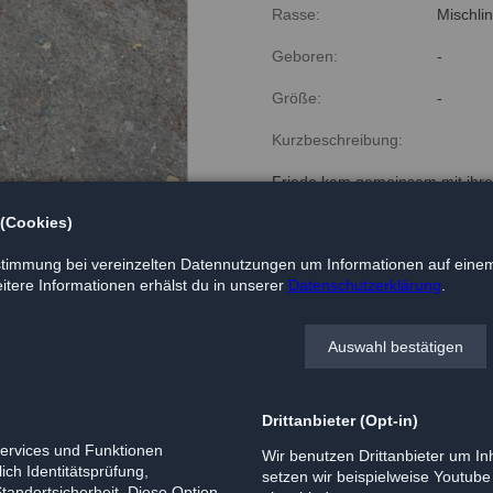
Rasse:
Mischli
Geboren:
-
Größe:
-
Kurzbeschreibung:
Frieda kam gemeinsam mit ihre
zu uns und sucht nun ihr liebe
 (Cookies)
Frieda ist sehr verträglich und 
timmung bei vereinzelten Datennutzungen um Informationen auf einem
Verletzung am Ohr wird tierärztl
tere Informationen erhälst du in unserer
Datenschutzerklärung
.
Für ihr neues – nach Möglichkei
ein Besuch in der Hundeschu
Auswahl bestätigen
Wer Frieda kennenlernen möchte
Verfügung.
Drittanbieter (Opt-in)
Services und Funktionen
Wir benutzen Drittanbieter um Inh
ich Identitätsprüfung,
setzen wir beispielweise Youtub
Standortsicherheit. Diese Option