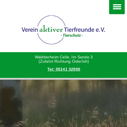
Im Waldtierheim
Deine Hilfe
Verein
Hunde
Danke an die Helfer
Vorstand
Katzen
Satzung
Waldtierheim Celle, Im Sande 3
(Zufahrt Richtung Osterloh)
Tel: 05141 32900
Kleintiere
Aktionen und Feste
Vermittlungshilfe privat