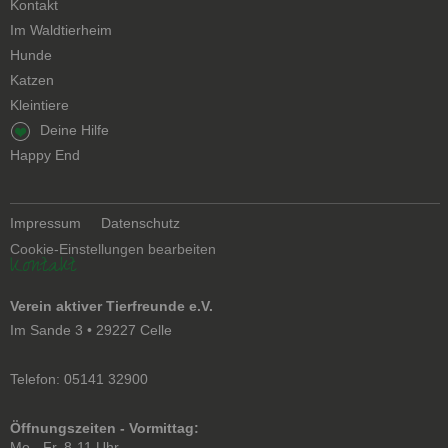
Kontakt
Navigation
Im Waldtierheim
überspringen
Hunde
Katzen
Kleintiere
Navigation
Deine Hilfe
überspringen
Happy End
Navigation
Impressum
Datenschutz
überspringen
Cookie-Einstellungen bearbeiten
Kontakt
Verein aktiver Tierfreunde e.V.
Im Sande 3 • 29227 Celle
Telefon: 05141 32900
Öffnungszeiten - Vormittag:
Mo - Fr. 8-11 Uhr