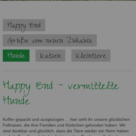
Navigation
Happy End
überspringen
Grüße vom neuen Zuhause
Hunde
Katzen
Kleintiere
Happy End - vermittelte
Hunde
Koffer gepackt und ausgezogen ... hier seht ihr unsere glücklichen
Fellnasen, die ihre Familien und Körbchen gefunden haben. Wir
sind dankbar und glücklich, dass die Tiere wieder ein Heim haben