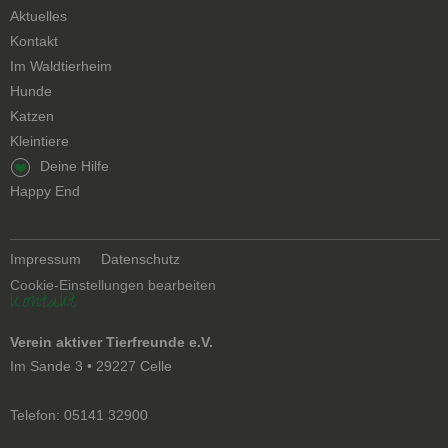
Aktuelles
Kontakt
Navigation
Im Waldtierheim
überspringen
Hunde
Katzen
Kleintiere
Navigation
Deine Hilfe
überspringen
Happy End
Navigation
Impressum
Datenschutz
überspringen
Cookie-Einstellungen bearbeiten
Kontakt
Verein aktiver Tierfreunde e.V.
Im Sande 3 • 29227 Celle
Telefon: 05141 32900