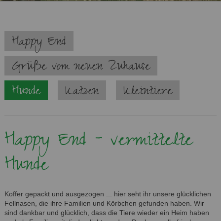
Navigation
Happy End
überspringen
Grüße vom neuen Zuhause
Hunde
Katzen
Kleintiere
Happy End - vermittelte
Hunde
Koffer gepackt und ausgezogen ... hier seht ihr unsere glücklichen
Fellnasen, die ihre Familien und Körbchen gefunden haben. Wir
sind dankbar und glücklich, dass die Tiere wieder ein Heim haben