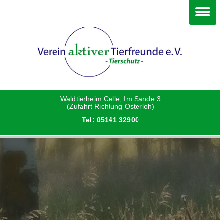
Im Waldtierheim
Deine Hilfe
Verein
Hunde
Danke an die Helfer
Vorstand
Katzen
Satzung
Waldtierheim Celle, Im Sande 3
(Zufahrt Richtung Osterloh)
Tel: 05141 32900
Kleintiere
Aktionen und Feste
Vermittlungshilfe privat