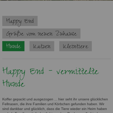
Navigation
Happy End
überspringen
Grüße vom neuen Zuhause
Hunde
Katzen
Kleintiere
Happy End - vermittelte
Hunde
Koffer gepackt und ausgezogen ... hier seht ihr unsere glücklichen
Fellnasen, die ihre Familien und Körbchen gefunden haben. Wir
sind dankbar und glücklich, dass die Tiere wieder ein Heim haben