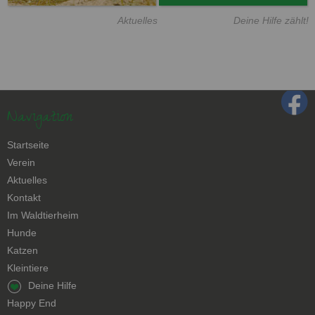
Aktuelles
Deine Hilfe zählt!
Navigation
Navigation
Startseite
überspringen
Verein
Aktuelles
Kontakt
Navigation
Im Waldtierheim
überspringen
Hunde
Katzen
Kleintiere
Navigation
Deine Hilfe
überspringen
Happy End