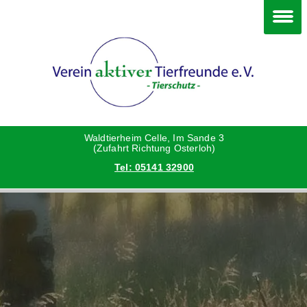
Im Waldtierheim
Deine Hilfe
Verein
Hunde
Danke an die Helfer
Vorstand
Katzen
Satzung
Waldtierheim Celle, Im Sande 3
(Zufahrt Richtung Osterloh)
Tel: 05141 32900
Kleintiere
Aktionen und Feste
Vermittlungshilfe privat