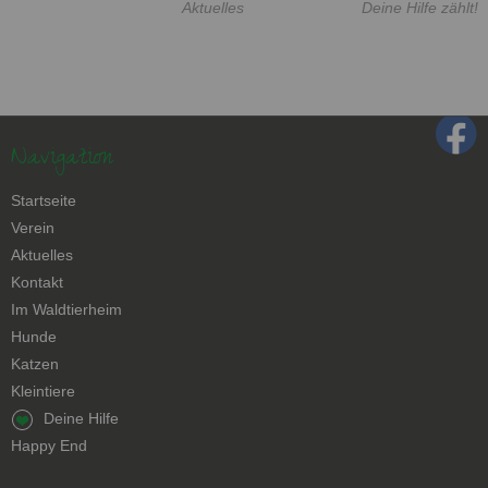
Aktuelles
Deine Hilfe zählt!
Navigation
Navigation
Startseite
überspringen
Verein
Aktuelles
Kontakt
Navigation
Im Waldtierheim
überspringen
Hunde
Katzen
Kleintiere
Navigation
Deine Hilfe
überspringen
Happy End