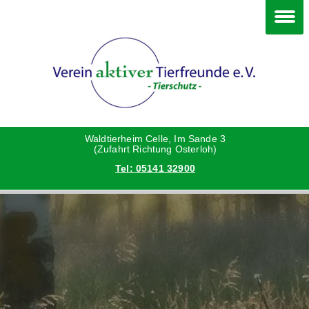
Im Waldtierheim
Deine Hilfe
Verein
Hunde
Danke an die Helfer
Vorstand
Katzen
Satzung
Waldtierheim Celle, Im Sande 3
(Zufahrt Richtung Osterloh)
Tel: 05141 32900
Kleintiere
Aktionen und Feste
Vermittlungshilfe privat