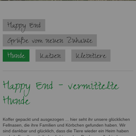
Navigation
Happy End
überspringen
Grüße vom neuen Zuhause
Hunde
Katzen
Kleintiere
Happy End - vermittelte
Hunde
Koffer gepackt und ausgezogen ... hier seht ihr unsere glücklichen
Fellnasen, die ihre Familien und Körbchen gefunden haben. Wir
sind dankbar und glücklich, dass die Tiere wieder ein Heim haben