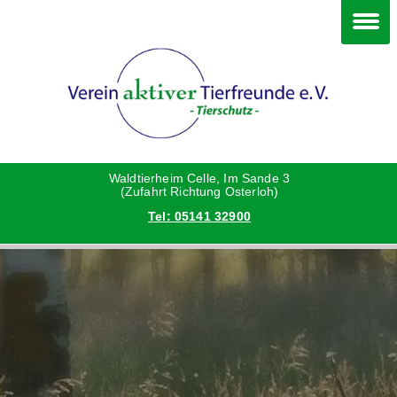
Im Waldtierheim
Deine Hilfe
Verein
Hunde
Danke an die Helfer
Vorstand
Katzen
Satzung
Waldtierheim Celle, Im Sande 3
(Zufahrt Richtung Osterloh)
Tel: 05141 32900
Kleintiere
Aktionen und Feste
Vermittlungshilfe privat