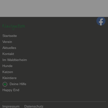
Navigation
Navigation
Startseite
überspringen
Verein
Aktuelles
Kontakt
Navigation
Im Waldtierheim
überspringen
Hunde
Katzen
Kleintiere
Navigation
Deine Hilfe
überspringen
Happy End
Navigation
Impressum
Datenschutz