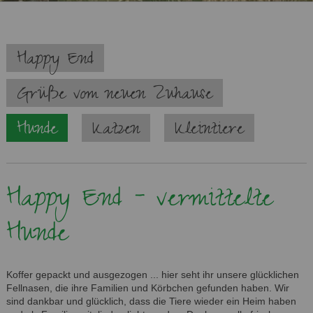
Navigation
Happy End
überspringen
Grüße vom neuen Zuhause
Hunde
Katzen
Kleintiere
Happy End - vermittelte
Hunde
Koffer gepackt und ausgezogen ... hier seht ihr unsere glücklichen
Fellnasen, die ihre Familien und Körbchen gefunden haben. Wir
sind dankbar und glücklich, dass die Tiere wieder ein Heim haben