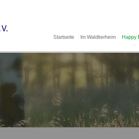
Im Waldtierheim
Deine Hilfe
Verein
Navigation
Startseite
Im Waldtierheim
Happy 
überspringen