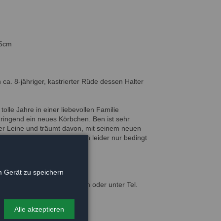
35cm
 ca. 8-jähriger, kastrierter Rüde dessen Halter
tolle Jahre in einer liebevollen Familie
dringend ein neues Körbchen. Ben ist sehr
der Leine und träumt davon, mit seinem neuen
. Mit anderen Hunden ist Ben leider nur bedingt
Mann sein Herz?
 Gerät zu speichern
iten vor Ort im Waldtierheim oder unter Tel.
Alle akzeptieren