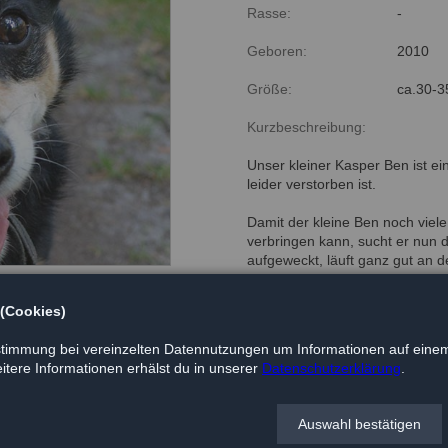
Rasse:
-
Geboren:
2010
Größe:
ca.30-
Kurzbeschreibung:
Unser kleiner Kasper Ben ist ein
leider verstorben ist.
Damit der kleine Ben noch viele 
verbringen kann, sucht er nun 
aufgeweckt, läuft ganz gut an 
Halter durch die Natur zu toben
verträglich.
 (Cookies)
Na? Wer schenkt dem kleinen 
timmung bei vereinzelten Datennutzungen um Informationen auf einem
tere Informationen erhälst du in unserer
Datenschutzerklärung
.
Weitere Infos zu den Öffnungsze
05141/32900
Auswahl bestätigen