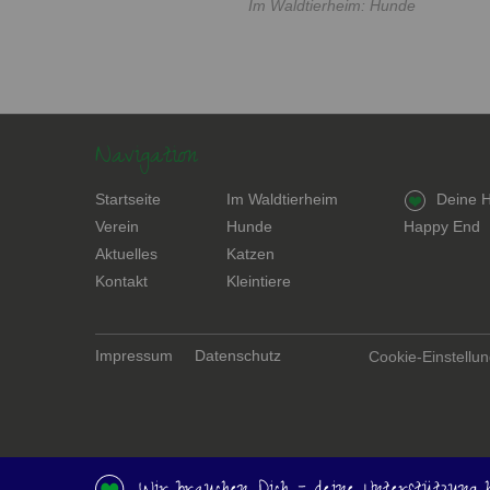
Im Waldtierheim: Hunde
Navigation
Navigation
Navigation
Navigation
Startseite
Im Waldtierheim
Deine H
überspringen
überspringen
überspring
Verein
Hunde
Happy End
Aktuelles
Katzen
Kontakt
Kleintiere
Navigation
Impressum
Datenschutz
Cookie-Einstellu
überspringen