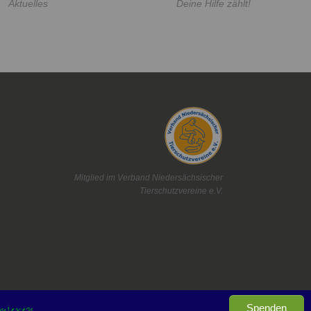
Aktuelles
Deine Hilfe zählt!
Mitglied im Verband Niedersächsischer
Tierschutzvereine e.V.
Spenden