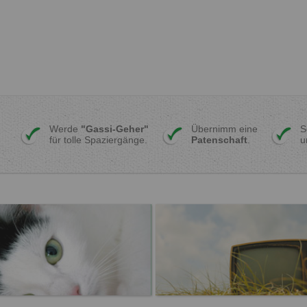
Werde
"Gassi-Geher"
Übernimm eine
S
für tolle Spaziergänge.
Patenschaft
.
u