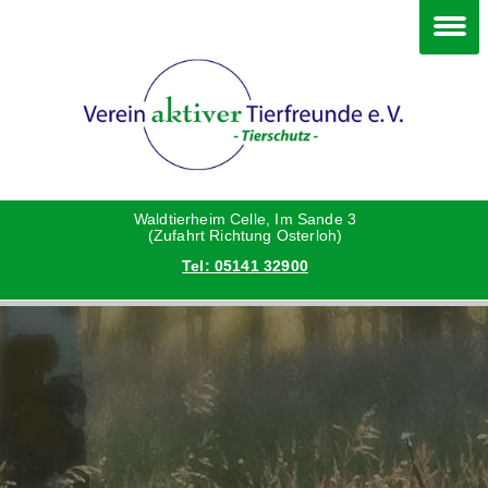
Im Waldtierheim
Deine Hilfe
Verein
Hunde
Danke an die Helfer
Vorstand
Katzen
Satzung
Waldtierheim Celle, Im Sande 3
(Zufahrt Richtung Osterloh)
Tel: 05141 32900
Kleintiere
Aktionen und Feste
Vermittlungshilfe privat