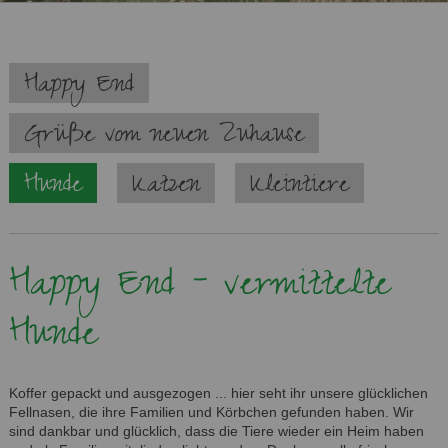
Navigation
Happy End
überspringen
Grüße vom neuen Zuhause
Hunde
Katzen
Kleintiere
Happy End - vermittelte
Hunde
Koffer gepackt und ausgezogen ... hier seht ihr unsere glücklichen
Fellnasen, die ihre Familien und Körbchen gefunden haben. Wir
sind dankbar und glücklich, dass die Tiere wieder ein Heim haben