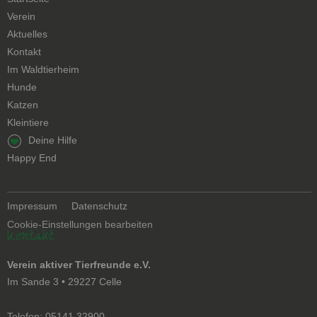
überspringen
Verein
Aktuelles
Kontakt
Navigation
Im Waldtierheim
überspringen
Hunde
Katzen
Kleintiere
Navigation
Deine Hilfe
überspringen
Happy End
Navigation
Impressum
Datenschutz
überspringen
Cookie-Einstellungen bearbeiten
Kontakt
Verein aktiver Tierfreunde e.V.
Im Sande 3 • 29227 Celle
Telefon: 05141 32900