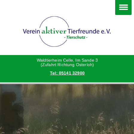
Im Waldtierheim
Deine Hilfe
Verein
Hunde
Danke an die Helfer
Vorstand
Katzen
Satzung
Waldtierheim Celle, Im Sande 3
(Zufahrt Richtung Osterloh)
Tel: 05141 32900
Kleintiere
Aktionen und Feste
Vermittlungshilfe privat