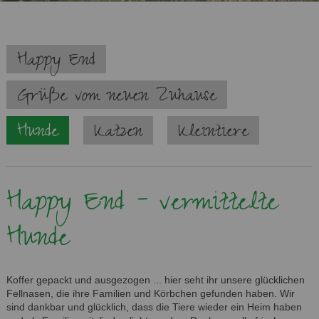
Navigation
Happy End
überspringen
Grüße vom neuen Zuhause
Hunde
Katzen
Kleintiere
Happy End - vermittelte
Hunde
Koffer gepackt und ausgezogen ... hier seht ihr unsere glücklichen
Fellnasen, die ihre Familien und Körbchen gefunden haben. Wir
sind dankbar und glücklich, dass die Tiere wieder ein Heim haben