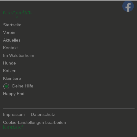
Navigation
Navigation
Startseite
überspringen
Verein
Aktuelles
Kontakt
Navigation
Im Waldtierheim
überspringen
Hunde
Katzen
Kleintiere
Navigation
Deine Hilfe
überspringen
Happy End
Navigation
Impressum
Datenschutz
überspringen
Cookie-Einstellungen bearbeiten
Kontakt