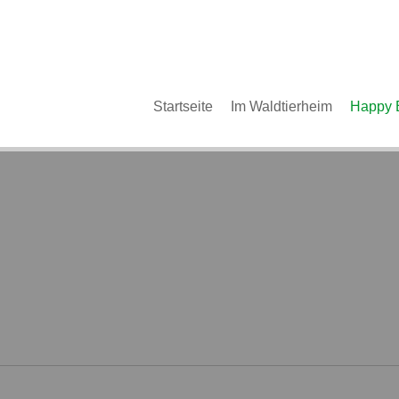
Im Waldtierheim
Deine Hilfe
Verein
Navigation
Startseite
Im Waldtierheim
Happy 
überspringen