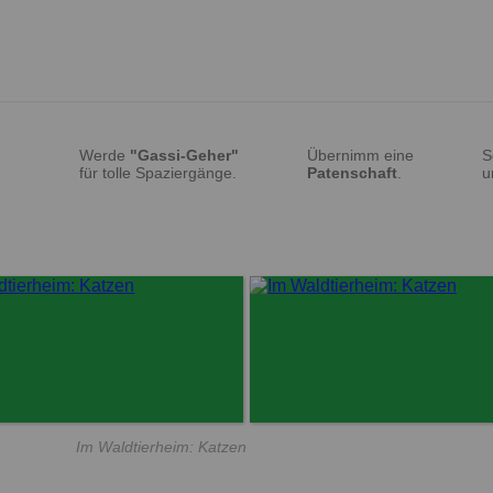
Werde
"Gassi-Geher"
Übernimm eine
S
für tolle Spaziergänge.
Patenschaft
.
u
Im Waldtierheim: Katzen