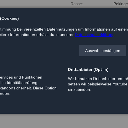
Rasse:
Peking
Geboren:
2012
 (Cookies)
Größe:
ca. 35 
timmung bei vereinzelten Datennutzungen um Informationen auf einem
tere Informationen erhälst du in unserer
Datenschutzerklärung
.
Kurzbeschreibung:
Pekinesendame Anjing (chin. H
Auswahl bestätigen
einmal diesen von mir.
Anjing ist eine ca. 5 jährige H
Sie ist ca. 35cm groß und kann 
Die Süße verträgt sich toll mit
Drittanbieter (Opt-in)
Wer eine tolle Begleiterin sucht
Services und Funktionen
Wir benutzen Drittanbieter um Inh
ich Identitätsprüfung,
setzen wir beispielweise Youtub
Standortsicherheit. Diese Option
einzubinden.
erden.