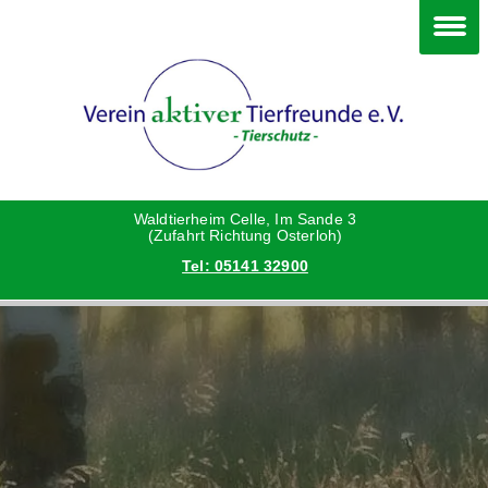
Im Waldtierheim
Deine Hilfe
Verein
Hunde
Danke an die Helfer
Vorstand
Katzen
Satzung
Waldtierheim Celle, Im Sande 3
(Zufahrt Richtung Osterloh)
Tel: 05141 32900
Kleintiere
Aktionen und Feste
Vermittlungshilfe privat