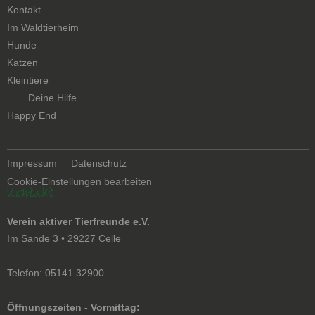
Kontakt
Navigation
Im Waldtierheim
überspringen
Hunde
Katzen
Kleintiere
Navigation
Deine Hilfe
überspringen
Happy End
Navigation
Impressum
Datenschutz
überspringen
Cookie-Einstellungen bearbeiten
Kontakt
Verein aktiver Tierfreunde e.V.
Im Sande 3 • 29227 Celle
Telefon: 05141 32900
Öffnungszeiten - Vormittag: