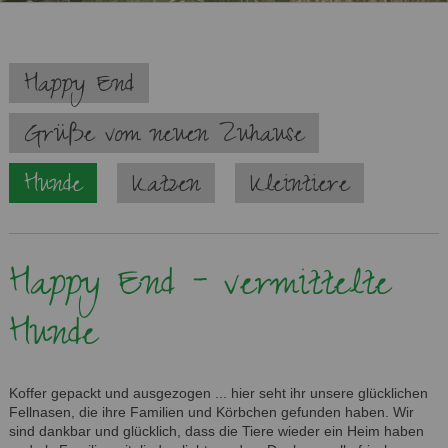
Navigation
Happy End
überspringen
Grüße vom neuen Zuhause
Hunde
Katzen
Kleintiere
Happy End - vermittelte
Hunde
Koffer gepackt und ausgezogen ... hier seht ihr unsere glücklichen
Fellnasen, die ihre Familien und Körbchen gefunden haben. Wir
sind dankbar und glücklich, dass die Tiere wieder ein Heim haben