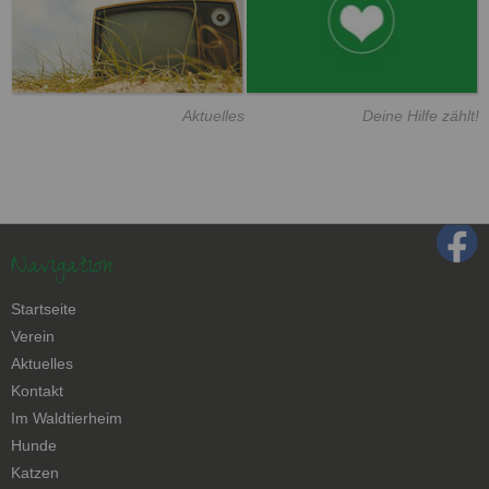
Aktuelles
Deine Hilfe zählt!
Navigation
Navigation
Startseite
überspringen
Verein
Aktuelles
Kontakt
Navigation
Im Waldtierheim
überspringen
Hunde
Katzen