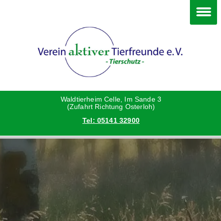
Im Waldtierheim
Deine Hilfe
Verein
Hunde
Danke an die Helfer
Vorstand
Katzen
Satzung
Waldtierheim Celle, Im Sande 3
(Zufahrt Richtung Osterloh)
Tel: 05141 32900
Kleintiere
Aktionen und Feste
Vermittlungshilfe privat