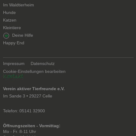
Navigation
Im Waldtierheim
überspringen
Hunde
Katzen
Kleintiere
Navigation
Deine Hilfe
überspringen
Happy End
Navigation
Impressum
Datenschutz
überspringen
Cookie-Einstellungen bearbeiten
Kontakt
Verein aktiver Tierfreunde e.V.
Im Sande 3 • 29227 Celle
Telefon: 05141 32900
Öffnungszeiten - Vormittag:
Mo - Fr. 8-11 Uhr