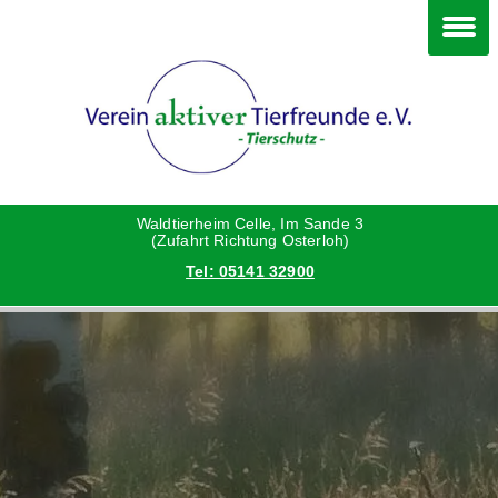
Im Waldtierheim
Deine Hilfe
Verein
Hunde
Danke an die Helfer
Vorstand
Katzen
Satzung
Waldtierheim Celle, Im Sande 3
(Zufahrt Richtung Osterloh)
Tel: 05141 32900
Kleintiere
Aktionen und Feste
Vermittlungshilfe privat