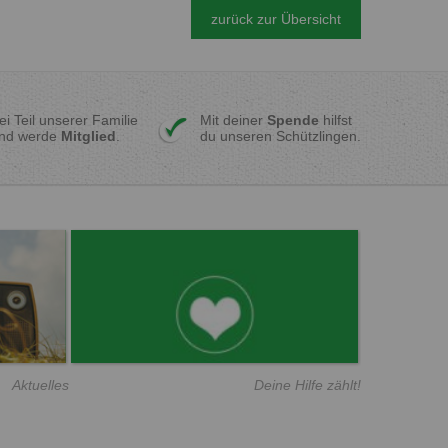
zurück zur Übersicht
ei Teil unserer Familie
Mit deiner
Spende
hilfst
nd werde
Mitglied
.
du unseren Schützlingen.
Aktuelles
Deine Hilfe zählt!