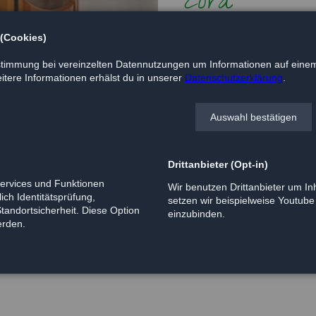
Zora
 (Cookies)
Letzte Woche haben mich die 
und festgestellt, wie ausgesp
timmung bei vereinzelten Datennutzungen um Informationen auf einem
Lieblingsplatz erobert habe. 
tere Informationen erhälst du in unserer
Datenschutzerklärung
.
Hundekumpel, der ungefähr di
Frauchen ist überglücklich mi
Auswahl bestätigen
Drittanbieter (Opt-in)
Services und Funktionen
Wir benutzen Drittanbieter um Inh
ich Identitätsprüfung,
setzen wir beispielweise Youtub
Standortsicherheit. Diese Option
einzubinden.
erden.