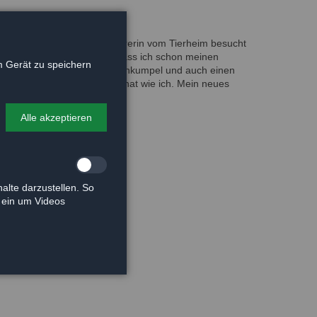
Kassenwartin und Schriftführerin vom Tierheim besucht
rochen gut es mir geht und dass ich schon meinen
 Gerät zu speichern
Ich habe hier noch zwei Katzenkumpel und auch einen
e gleiche Farbe und Größe hat wie ich. Mein neues
t ihrem Familienzuwachs.
Alle akzeptieren
alte darzustellen. So
e ein um Videos