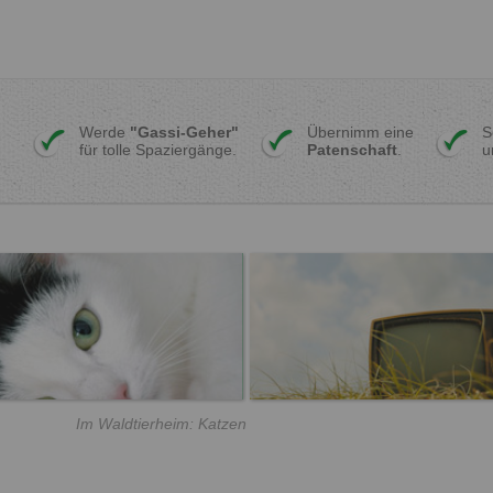
Werde
"Gassi-Geher"
Übernimm eine
S
für tolle Spaziergänge.
Patenschaft
.
u
Im Waldtierheim: Katzen