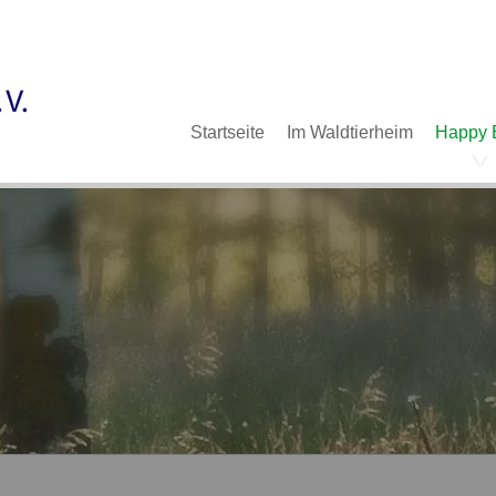
Im Waldtierheim
Deine Hilfe
Verein
Navigation
Startseite
Im Waldtierheim
Happy 
überspringen