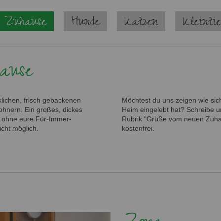
 Zuhause
Hunde
Katzen
Kleinti
ause
lichen, frisch gebackenen
Möchtest du uns zeigen wie sich
hnern. Ein großes, dickes
Heim eingelebt hat? Schreibe un
- ohne eure Für-Immer-
Rubrik "Grüße vom neuen Zuhaus
icht möglich.
kostenfrei.