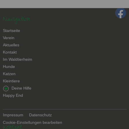
Navigation
Navigation
Startseite
überspringen
Verein
Aktuelles
Kontakt
Navigation
Im Waldtierheim
überspringen
Hunde
Katzen
Kleintiere
Navigation
Deine Hilfe
überspringen
Happy End
Navigation
Impressum
Datenschutz
überspringen
Cookie-Einstellungen bearbeiten
Kontakt