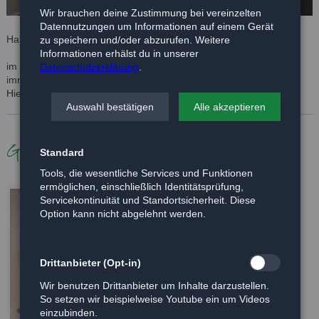
Wir brauchen deine Zustimmung bei vereinzelten
Datennutzungen um Informationen auf einem Gerät
Hallo,
zu speichern und/oder abzurufen. Weitere
Informationen erhälst du in unserer
im Januar 2020 haben wir die süße Trixie adoptiert und sie ist
Datenschutzerklärung
.
immer noch sehr zufrieden und glücklich bei uns. :)
Hier noch ein Foto für die Website.
Auswahl bestätigen
Alle akzeptieren
Galerie
Standard
Tools, die wesentliche Services und Funktionen
ermöglichen, einschließlich Identitätsprüfung,
Servicekontinuität und Standortsicherheit. Diese
Option kann nicht abgelehnt werden.
Drittanbieter (Opt-in)
Wir benutzen Drittanbieter um Inhalte darzustellen.
So setzen wir beispielweise Youtube ein um Videos
einzubinden.