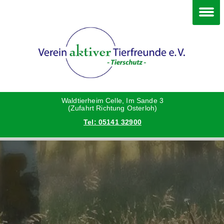
Im Waldtierheim
Deine Hilfe
Verein
Hunde
Danke an die Helfer
Vorstand
Katzen
Satzung
Waldtierheim Celle, Im Sande 3
(Zufahrt Richtung Osterloh)
Tel: 05141 32900
Kleintiere
Aktionen und Feste
Vermittlungshilfe privat