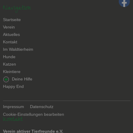
Navigation
Navigation
Startseite
überspringen
Verein
Aktuelles
Kontakt
Navigation
Im Waldtierheim
überspringen
Hunde
Katzen
Kleintiere
Navigation
Deine Hilfe
überspringen
Happy End
Navigation
Impressum
Datenschutz
überspringen
Cookie-Einstellungen bearbeiten
Kontakt
Verein aktiver Tierfreunde e.V.