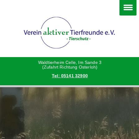
Im Waldtierheim
Deine Hilfe
Verein
Hunde
Danke an die Helfer
Vorstand
Katzen
Satzung
Waldtierheim Celle, Im Sande 3
(Zufahrt Richtung Osterloh)
Tel: 05141 32900
Kleintiere
Aktionen und Feste
Vermittlungshilfe privat