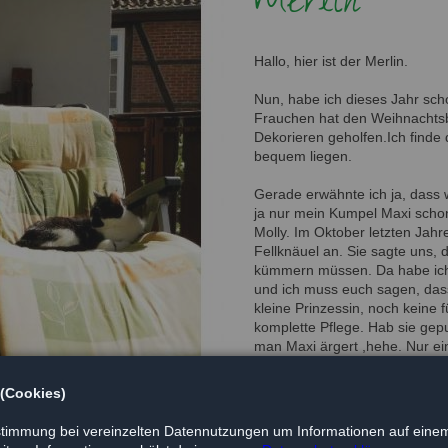
Merlin
Hallo, hier ist der Merlin.
Nun, habe ich dieses Jahr scho
Frauchen hat den Weihnachtsb
Dekorieren geholfen.Ich find
bequem liegen.
Gerade erwähnte ich ja, dass wi
ja nur mein Kumpel Maxi scho
Molly. Im Oktober letzten Jahr
Fellknäuel an. Sie sagte uns, 
kümmern müssen. Da habe ich v
und ich muss euch sagen, dass 
kleine Prinzessin, noch keine 
komplette Pflege. Hab sie gep
man Maxi ärgert ,hehe. Nur ein
Das hat Frauchen übernommen, 
Mittlerweile ist die kleine Pu
 (Cookies)
Überzeugt euch doch selbst mi
timmung bei vereinzelten Datennutzungen um Informationen auf einem
ohl und wünsche ein solches auch für die momentanen Bewohner des 