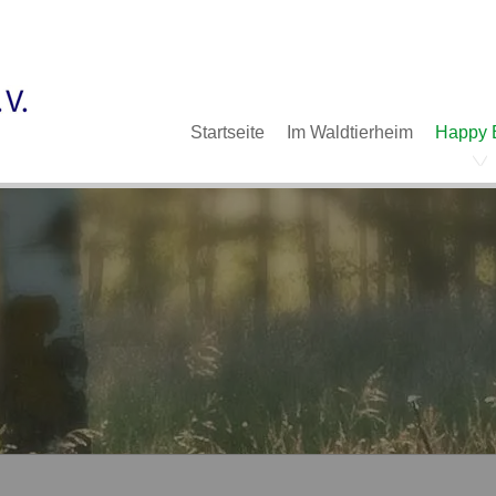
Im Waldtierheim
Deine Hilfe
Verein
Navigation
Startseite
Im Waldtierheim
Happy 
überspringen