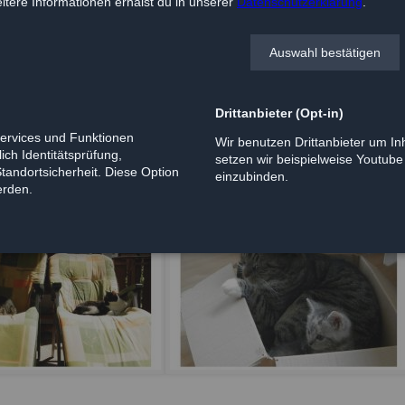
tere Informationen erhälst du in unserer
Datenschutzerklärung
.
 einen guten Rutsch ins neue Jahr!
Auswahl bestätigen
Drittanbieter (Opt-in)
Services und Funktionen
Wir benutzen Drittanbieter um Inh
ich Identitätsprüfung,
setzen wir beispielweise Youtub
Standortsicherheit. Diese Option
einzubinden.
erden.