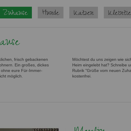
 Zuhause
Hunde
Katzen
Kleinti
ause
lichen, frisch gebackenen
Möchtest du uns zeigen wie sich
hnern. Ein großes, dickes
Heim eingelebt hat? Schreibe un
- ohne eure Für-Immer-
Rubrik "Grüße vom neuen Zuhaus
icht möglich.
kostenfrei.