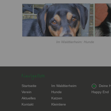
Im Waldtierheim: Hunde
Navigation
Navigation
Navigation
Navigation
Startseite
Im Waldtierheim
Deine H
überspringen
überspringen
überspring
Verein
Hunde
Happy End
Aktuelles
Katzen
Kontakt
Kleintiere