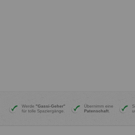
Werde
"Gassi-Geher"
Übernimm eine
S
für tolle Spaziergänge.
Patenschaft
.
u