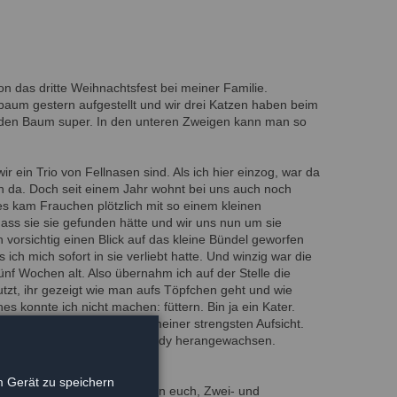
n das dritte Weihnachtsfest bei meiner Familie.
aum gestern aufgestellt und wir drei Katzen haben beim
e den Baum super. In den unteren Zweigen kann man so
r ein Trio von Fellnasen sind. Als ich hier einzog, war da
n da. Doch seit einem Jahr wohnt bei uns auch noch
es kam Frauchen plötzlich mit so einem kleinen
dass sie sie gefunden hätte und wir uns nun um sie
orsichtig einen Blick auf das kleine Bündel geworfen
ich mich sofort in sie verliebt hatte. Und winzig war die
fünf Wochen alt. Also übernahm ich auf der Stelle die
utzt, ihr gezeigt wie man aufs Töpfchen geht und wie
es konnte ich nicht machen: füttern. Bin ja ein Kater.
selbstverständlich unter meiner strengsten Aufsicht.
ppe zu einer richtig schönen Lady herangewachsen.
t den Fotos!
 Gerät zu speichern
Waldtierheims! Und jedem von euch, Zwei- und