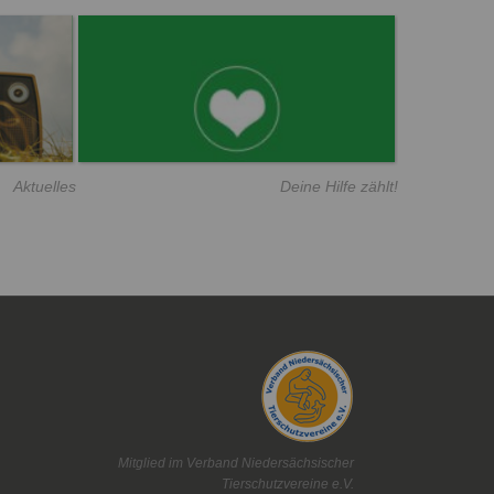
Aktuelles
Deine Hilfe zählt!
Mitglied im Verband Niedersächsischer
Tierschutzvereine e.V.