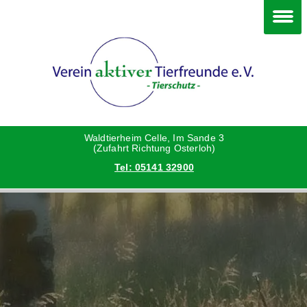
Im Waldtierheim
Deine Hilfe
Verein
Hunde
Danke an die Helfer
Vorstand
Katzen
Satzung
Waldtierheim Celle, Im Sande 3
(Zufahrt Richtung Osterloh)
Tel: 05141 32900
Kleintiere
Aktionen und Feste
Vermittlungshilfe privat