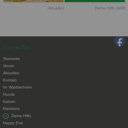
Aktuelles
Deine Hilfe zählt!
Navigation
Navigation
Startseite
überspringen
Verein
Aktuelles
Kontakt
Navigation
Im Waldtierheim
überspringen
Hunde
Katzen
Kleintiere
Navigation
Deine Hilfe
überspringen
Happy End