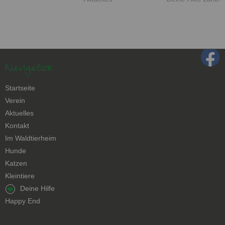
Navigation
Navigation
Startseite
überspringen
Verein
Aktuelles
Kontakt
Navigation
Im Waldtierheim
überspringen
Hunde
Katzen
Kleintiere
Navigation
Deine Hilfe
überspringen
Happy End