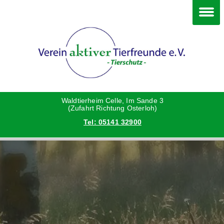
Im Waldtierheim
Deine Hilfe
Verein
Hunde
Danke an die Helfer
Vorstand
Katzen
Satzung
Waldtierheim Celle, Im Sande 3
(Zufahrt Richtung Osterloh)
Tel: 05141 32900
Kleintiere
Aktionen und Feste
Vermittlungshilfe privat