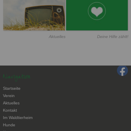
Aktuelles
Deine Hilfe zählt!
Navigation
Navigation
Startseite
überspringen
Verein
Aktuelles
Kontakt
Navigation
Im Waldtierheim
überspringen
Hunde