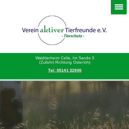
Im Waldtierheim
Deine Hilfe
Verein
Hunde
Danke an die Helfer
Vorstand
Katzen
Satzung
Waldtierheim Celle, Im Sande 3
(Zufahrt Richtung Osterloh)
Tel: 05141 32900
Kleintiere
Aktionen und Feste
Vermittlungshilfe privat