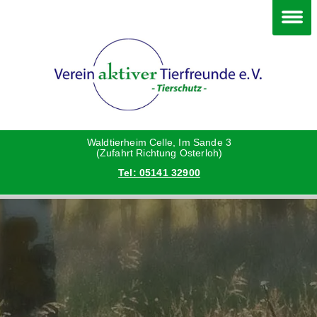
Im Waldtierheim
Deine Hilfe
Verein
Hunde
Danke an die Helfer
Vorstand
Katzen
Satzung
Waldtierheim Celle, Im Sande 3
(Zufahrt Richtung Osterloh)
Tel: 05141 32900
Kleintiere
Aktionen und Feste
Vermittlungshilfe privat