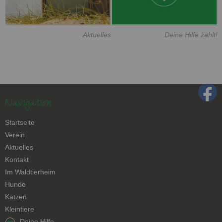
Aktuelles
Deine Hilfe zählt!
Navigation
Navigation
Startseite
überspringen
Verein
Aktuelles
Kontakt
Navigation
Im Waldtierheim
überspringen
Hunde
Katzen
Kleintiere
Navigation
Deine Hilfe