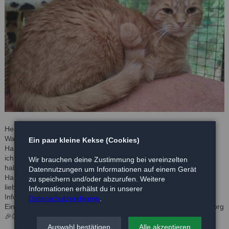
Heute, 15.08.2023, vor einem Jahr hab ich Hans Georg aus dem
Waldtierheim zu uns geholt. Man wollte mir am Tag der Abholung
Ein paar kleine Kekse (Cookies)
Hans Georg eigentlich ausreden, weil er ein wilder Kater war und
ich sollte mir eine andere Katze/ anderen Kater aussuchen. Das
Wir brauchen deine Zustimmung bei vereinzelten
habe ich aber zum Glück nicht getan und Hans Georg mit nach
Datennutzungen um Informationen auf einem Gerät
Hause gebracht. Wir haben es nicht bereut, denn er ist so ein
zu speichern und/oder abzurufen. Weitere
lieber, zahmer Kater geworden 😻😹 Und da man leider keinerlei
Informationen erhälst du in unserer
Infos über ihn hat, wann er geboren ist, haben wir seinen
Datenschutzerklärung
.
Einzugstag als Geburtstag genommen. Happy Birthday Hans Georg
🎉🥳😻😹
Auswahl bestätigen
Alle akzeptieren