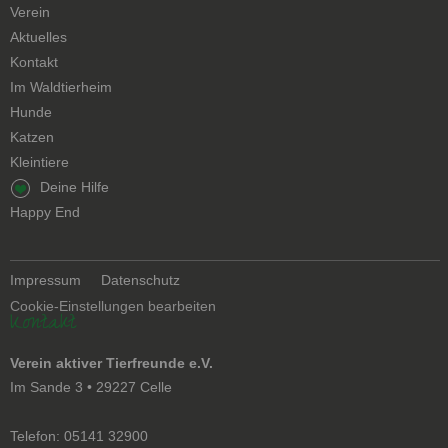
überspringen
Verein
Aktuelles
Kontakt
Navigation
Im Waldtierheim
überspringen
Hunde
Katzen
Kleintiere
Navigation
Deine Hilfe
überspringen
Happy End
Navigation
Impressum
Datenschutz
überspringen
Cookie-Einstellungen bearbeiten
Kontakt
Verein aktiver Tierfreunde e.V.
Im Sande 3 • 29227 Celle
Telefon: 05141 32900