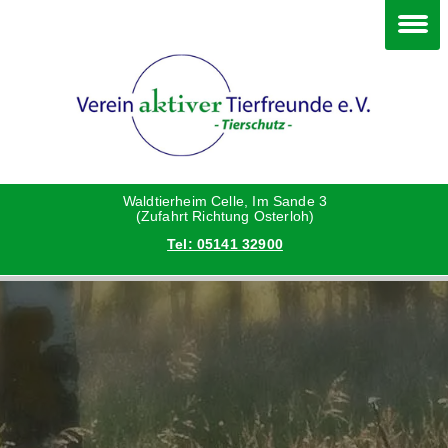
Im Waldtierheim
Deine Hilfe
Verein
Hunde
Danke an die Helfer
Vorstand
Katzen
Satzung
Waldtierheim Celle, Im Sande 3
(Zufahrt Richtung Osterloh)
Tel: 05141 32900
Kleintiere
Aktionen und Feste
Vermittlungshilfe privat