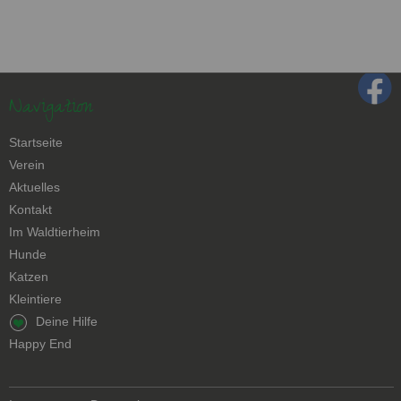
Navigation
Navigation
Startseite
überspringen
Verein
Aktuelles
Kontakt
Navigation
Im Waldtierheim
überspringen
Hunde
Katzen
Kleintiere
Navigation
Deine Hilfe
überspringen
Happy End