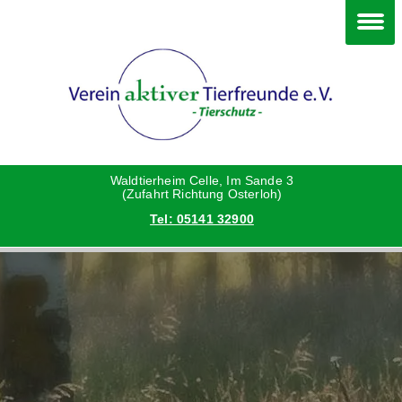
Im Waldtierheim
Deine Hilfe
Verein
Hunde
Danke an die Helfer
Vorstand
Katzen
Satzung
Waldtierheim Celle, Im Sande 3
(Zufahrt Richtung Osterloh)
Tel: 05141 32900
Kleintiere
Aktionen und Feste
Vermittlungshilfe privat