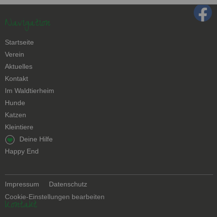
Navigation
Navigation
Startseite
überspringen
Verein
Aktuelles
Kontakt
Navigation
Im Waldtierheim
überspringen
Hunde
Katzen
Kleintiere
Navigation
Deine Hilfe
überspringen
Happy End
Navigation
Impressum
Datenschutz
überspringen
Cookie-Einstellungen bearbeiten
Kontakt