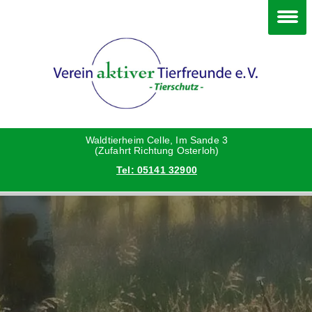
Im Waldtierheim
Deine Hilfe
Verein
Hunde
Danke an die Helfer
Vorstand
Katzen
Satzung
Waldtierheim Celle, Im Sande 3
(Zufahrt Richtung Osterloh)
Tel: 05141 32900
Kleintiere
Aktionen und Feste
Vermittlungshilfe privat