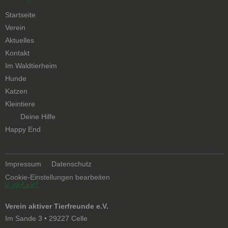
Navigation
Startseite
überspringen
Verein
Aktuelles
Kontakt
Navigation
Im Waldtierheim
überspringen
Hunde
Katzen
Kleintiere
Navigation
Deine Hilfe
überspringen
Happy End
Navigation
Impressum
Datenschutz
überspringen
Cookie-Einstellungen bearbeiten
Kontakt
Verein aktiver Tierfreunde e.V.
Im Sande 3 • 29227 Celle