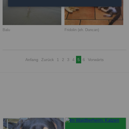
Balu
Fridolin (eh. Duncan)
Anfang
Zurück
1
2
3
4
5
6
Vorwärts