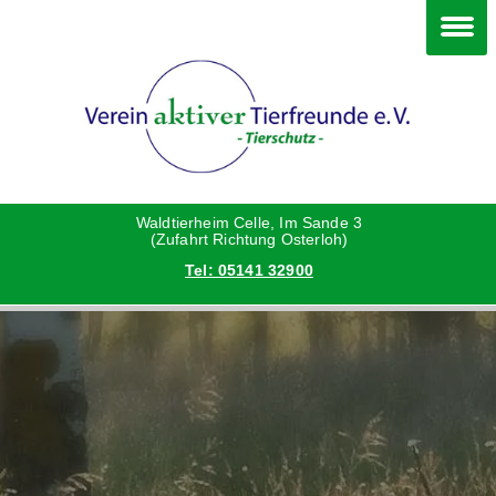
Im Waldtierheim
Deine Hilfe
Verein
Hunde
Danke an die Helfer
Vorstand
Katzen
Satzung
Waldtierheim Celle, Im Sande 3
(Zufahrt Richtung Osterloh)
Tel: 05141 32900
Kleintiere
Aktionen und Feste
Vermittlungshilfe privat