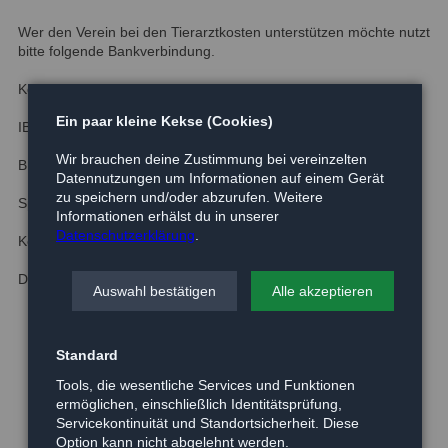
Wer den Verein bei den Tierarztkosten unterstützen möchte nutzt
bitte folgende Bankverbindung.
Kontoinhaber: Verein aktiver Tierfreunde e.V.
Ein paar kleine Kekse (Cookies)
IBAN : 78 2695 1311 0000 1792 00
Wir brauchen deine Zustimmung bei vereinzelten
BIC:NOLADE21GFW
Datennutzungen um Informationen auf einem Gerät
zu speichern und/oder abzurufen. Weitere
Sparkasse Celle Gifhorn Wolfsburg
Informationen erhälst du in unserer
Datenschutzerklärung
.
Kennwort: Katzenkinder
DANKE
Auswahl bestätigen
Alle akzeptieren
Standard
Tools, die wesentliche Services und Funktionen
ermöglichen, einschließlich Identitätsprüfung,
Servicekontinuität und Standortsicherheit. Diese
Option kann nicht abgelehnt werden.