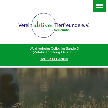
Im Waldtierheim
Happy End
Deine Hilfe
Verein
Hunde
Grüße vom neuen Zuhause
Danke an die Helfer
Vorstand
Katzen
Hunde
Satzung
Waldtierheim Celle, Im Sande 3
(Zufahrt Richtung Osterloh)
Tel: 05141 32900
Kleintiere
Katzen
Aktionen und Feste
Vermittlungshilfe privat
Kleintiere