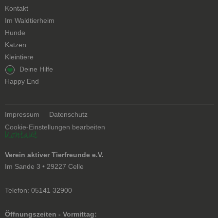
Kontakt
Navigation
Im Waldtierheim
überspringen
Hunde
Katzen
Kleintiere
Navigation
Deine Hilfe
überspringen
Happy End
Navigation
Impressum
Datenschutz
überspringen
Cookie-Einstellungen bearbeiten
Kontakt
Verein aktiver Tierfreunde e.V.
Im Sande 3 • 29227 Celle
Telefon: 05141 32900
Öffnungszeiten - Vormittag: