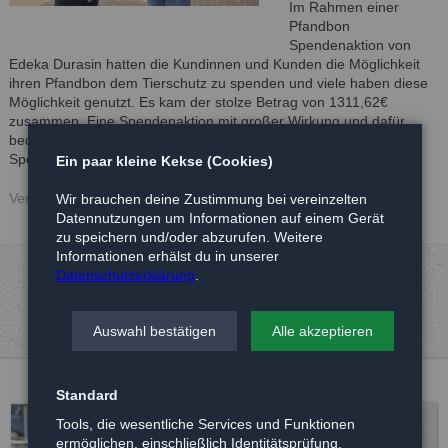
Im Rahmen einer
Pfandbon
Spendenaktion von
Edeka Durasin hatten die Kundinnen und Kunden die Möglichkeit
ihren Pfandbon dem Tierschutz zu spenden und viele haben diese
Möglichkeit genutzt. Es kam der stolze Betrag von 1311,62€
zusammen. Eine Spendenaktion mit großer Wirkung und dafür
bedanken wir uns herzlich bei Edeka Durasin und allen
Spenderinnen und Spendern
Ein paar kleine Kekse (Cookies)
Veröffentlicht: 18.05.2025
Wir brauchen deine Zustimmung bei vereinzelten
Datennutzungen um Informationen auf einem Gerät
zu speichern und/oder abzurufen. Weitere
Informationen erhälst du in unserer
Datenschutzerklärung
.
Auswahl bestätigen
Alle akzeptieren
Standard
Tools, die wesentliche Services und Funktionen
ermöglichen, einschließlich Identitätsprüfung,