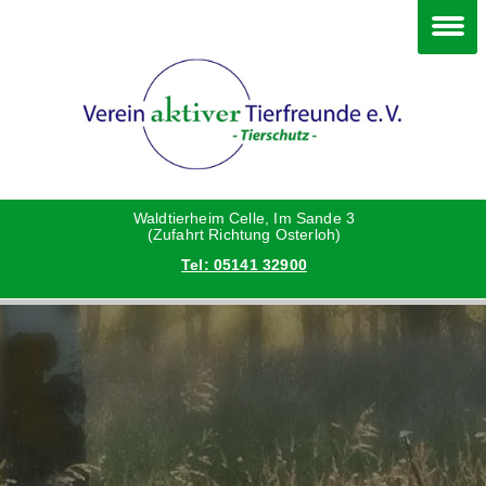
Im Waldtierheim
Happy End
Deine Hilfe
Verein
Hunde
Grüße vom neuen Zuhause
Danke an die Helfer
Vorstand
Katzen
Hunde
Satzung
Waldtierheim Celle, Im Sande 3
(Zufahrt Richtung Osterloh)
Tel: 05141 32900
Kleintiere
Katzen
Aktionen und Feste
Vermittlungshilfe privat
Kleintiere