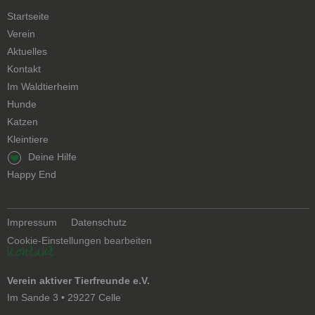
Navigation
Startseite
überspringen
Verein
Aktuelles
Kontakt
Navigation
Im Waldtierheim
überspringen
Hunde
Katzen
Kleintiere
Navigation
Deine Hilfe
überspringen
Happy End
Navigation
Impressum
Datenschutz
überspringen
Cookie-Einstellungen bearbeiten
Kontakt
Verein aktiver Tierfreunde e.V.
Im Sande 3 • 29227 Celle