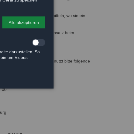
 neue geeignete Stellen vermitteln, wo sie ein
rten noch auf ihr Glück.
Alle akzeptieren
nny für den unermüdlichen Einsatz beim
rarztfahrten.
alte darzustellen. So
e ein um Videos
kosten unterstützen möchte nutzt bitte folgende
erfreunde e.V.
2 00
burg