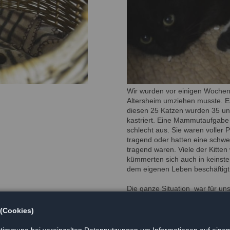
Wir wurden vor einigen Wochen u
Altersheim umziehen musste. E
diesen 25 Katzen wurden 35 und
kastriert. Eine Mammutaufgabe
schlecht aus. Sie waren voller
tragend oder hatten eine schw
tragend waren. Viele der Kitten
kümmerten sich auch in keinster
dem eigenen Leben beschäftigt
Die ganze Situation war für un
vielen toten Kitten denke.....
 (Cookies)
Zum Glück hat dieses Elend jet
müssen, wenn man sich eher geme
timmung bei vereinzelten Datennutzungen um Informationen auf einem