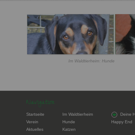
Im Waldtierheim: Hunde
Navigation
Navigation
Navigation
Navigation
Startseite
Im Waldtierheim
Deine H
überspringen
überspringen
überspring
Verein
Hunde
Happy End
Aktuelles
Katzen