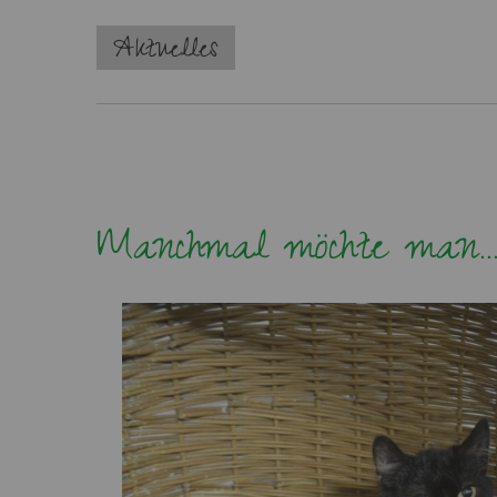
Navigation
Aktuelles
überspringen
Manchmal möchte man....