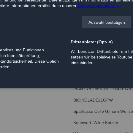
worden wären.
tere Informationen erhälst du in unserer
Datenschutzerklärung
.
Wir konnten einige der Tiere an
freies Leben führen. Andere wa
Auswahl bestätigen
Unser Dank gilt Monika und Je
Einfangen der Tiere und den Tie
Drittanbieter (Opt-in)
Services und Funktionen
Wir benutzen Drittanbieter um Inh
ich Identitätsprüfung,
setzen wir beispielweise Youtub
Wer den Verein bei den Tierarzt
Standortsicherheit. Diese Option
einzubinden.
Bankverbindung.
erden.
Kontoinhaber: Verein aktiver Ti
IBAN : 78 2695 1311 0000 179
BIC:NOLADE21GFW
Sparkasse Celle Gifhorn Wolfs
Kennwort: Wilde Katzen