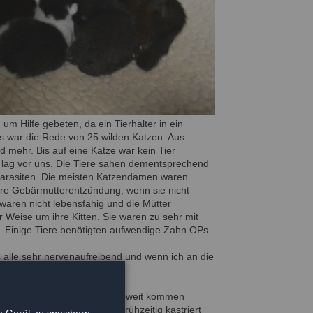
m Hilfe gebeten, da ein Tierhalter in ein
s war die Rede von 25 wilden Katzen. Aus
 mehr. Bis auf eine Katze war kein Tier
 lag vor uns. Die Tiere sahen dementsprechend
 Parasiten. Die meisten Katzendamen waren
ere Gebärmutterentzündung, wenn sie nicht
 waren nicht lebensfähig und die Mütter
 Weise um ihre Kitten. Sie waren zu sehr mit
. Einige Tiere benötigten aufwendige Zahn OPs.
s alle sehr nervenaufreibend und wenn ich an die
zt ein Ende. Es hätte nicht soweit kommen
ldet hätte und die Tiere frühzeitig kastriert
 Gerät zu speichern