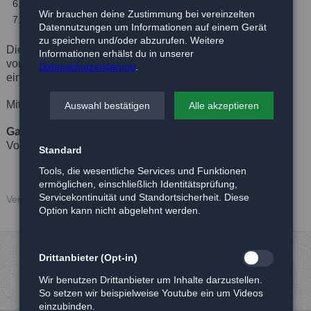
Wahl der Kassenprüfer
Wir brauchen deine Zustimmung bei vereinzelten
Anträge zur Tagesordnung
Datennutzungen um Informationen auf einem Gerät
zu speichern und/oder abzurufen. Weitere
Die Anträge zur Tagesordnung müssen spätestens 7 Tage
Informationen erhälst du in unserer
vor dem Versammlungstermin schriftlich beim Vorstand
Datenschutzerklärung
.
eingegangen sein.
Mit feundlichen Grüßen
Auswahl bestätigen
Alle akzeptieren
Gabriele Schwarz
Vorsitzende
Standard
Tools, die wesentliche Services und Funktionen
ermöglichen, einschließlich Identitätsprüfung,
Servicekontinuität und Standortsicherheit. Diese
Veröffentlicht: 23.02.2025
Option kann nicht abgelehnt werden.
Drittanbieter (Opt-in)
Wir benutzen Drittanbieter um Inhalte darzustellen.
So setzen wir beispielweise Youtube ein um Videos
einzubinden.