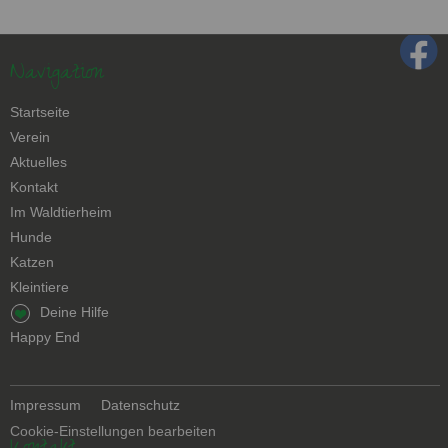
Navigation
Navigation
Startseite
überspringen
Verein
Aktuelles
Kontakt
Navigation
Im Waldtierheim
überspringen
Hunde
Katzen
Kleintiere
Navigation
Deine Hilfe
überspringen
Happy End
Navigation
Impressum
Datenschutz
überspringen
Cookie-Einstellungen bearbeiten