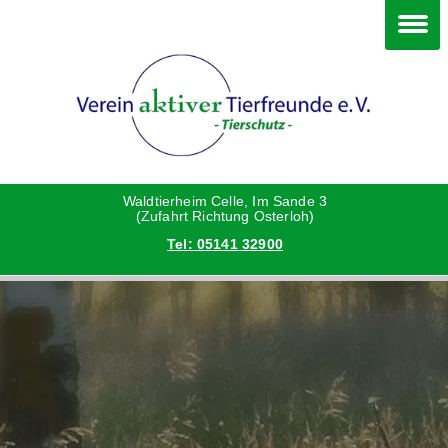
Im Waldtierheim
Happy End
Deine Hilfe
Verein
Hunde
Grüße vom neuen Zuhause
Danke an die Helfer
Vorstand
Katzen
Hunde
Satzung
Waldtierheim Celle, Im Sande 3
(Zufahrt Richtung Osterloh)
Tel: 05141 32900
Kleintiere
Katzen
Aktionen und Feste
Vermittlungshilfe privat
Kleintiere